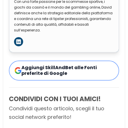
Con una forte passione per le scommesse sportive, i
giochi da casinò e il mondo del gambling online, David
definisce anche la strategia editoriale della piattaforma
e coordina una rete di tipster professionisti, garantendo
contenuti di alta qualità, affidabili e basati
sull’esperienza.
Aggiungi SkillAndBet alle Fonti
preferite di Google
CONDIVIDI CON I TUOI AMICI!
Condividi questo articolo, scegli il tuo
social network preferito!