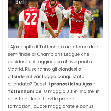
L'Ajax ospita il Tottenham nel ritorno della
semifinale di Champions League che
deciderà chi raggiungerà il Liverpool a
Madrid. Riusciranno gli olandesi a
difendere il vantaggio conquistato
all'andata? Questi i
pronostici su Ajax-
Tottenham
dell'8 maggio 2019? Inoltre, in
questo articolo trovi le probabili
formazioni, quote maggiorate e bonus