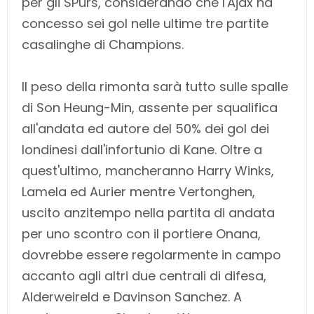
per gli SPurs, considerando che l'Ajax ha
concesso sei gol nelle ultime tre partite
casalinghe di Champions.
Il peso della rimonta sarà tutto sulle spalle
di Son Heung-Min, assente per squalifica
all'andata ed autore del 50% dei gol dei
londinesi dall'infortunio di Kane. Oltre a
quest'ultimo, mancheranno Harry Winks,
Lamela ed Aurier mentre Vertonghen,
uscito anzitempo nella partita di andata
per uno scontro con il portiere Onana,
dovrebbe essere regolarmente in campo
accanto agli altri due centrali di difesa,
Alderweireld e Davinson Sanchez. A