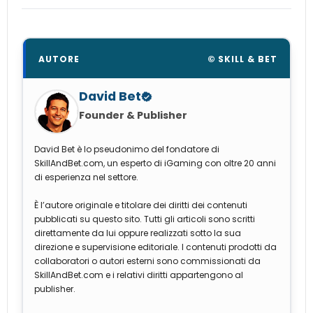
AUTORE
© SKILL & BET
David Bet
Founder & Publisher
David Bet è lo pseudonimo del fondatore di
SkillAndBet.com, un esperto di iGaming con oltre 20 anni
di esperienza nel settore.
È l’autore originale e titolare dei diritti dei contenuti
pubblicati su questo sito. Tutti gli articoli sono scritti
direttamente da lui oppure realizzati sotto la sua
direzione e supervisione editoriale. I contenuti prodotti da
collaboratori o autori esterni sono commissionati da
SkillAndBet.com e i relativi diritti appartengono al
publisher.