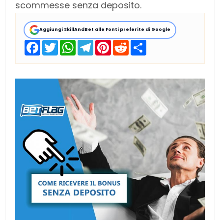
scommesse senza deposito.
Aggiungi SkillAndBet alle Fonti preferite di Google
F
T
W
T
P
R
S
a
w
h
e
i
e
h
c
i
a
l
n
d
a
e
t
t
e
t
d
r
b
t
s
g
e
i
e
o
e
A
r
r
t
o
r
p
a
e
k
p
m
s
t