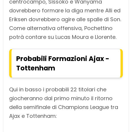
centrocampo, Sissoko e Wanyama
dovrebbero formare la diga mentre Alli ed
Eriksen dovrebbero agire alle spalle di Son.
Come alternativa offensiva, Pochettino
potrà contare su Lucas Moura e Llorente.
Probabili Formazioni Ajax -
Tottenham
Qui in basso i probabili 22 titolari che
giocheranno dal primo minuto il ritorno
della semifinale di Champions League tra
Ajax e Tottenham: