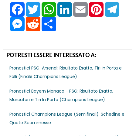
F
T
W
L
E
P
T
a
w
h
i
m
i
e
c
i
a
n
a
n
l
e
M
t
R
t
S
k
i
t
e
b
e
t
e
s
h
e
l
e
g
o
s
e
d
A
a
d
r
r
o
s
r
d
p
r
I
e
a
k
e
i
p
e
n
s
m
n
t
t
g
e
POTRESTI ESSERE INTERESSATO A:
r
Pronostici PSG-Arsenal: Risultato Esatto, Tiri In Porta e
Falli (Finale Champions League)
Pronostici Bayern Monaco - PSG: Risultato Esatto,
Marcatori e Tiri In Porta (Champions League)
Pronostici Champions League (Semifinali): Schedine e
Quote Scommesse