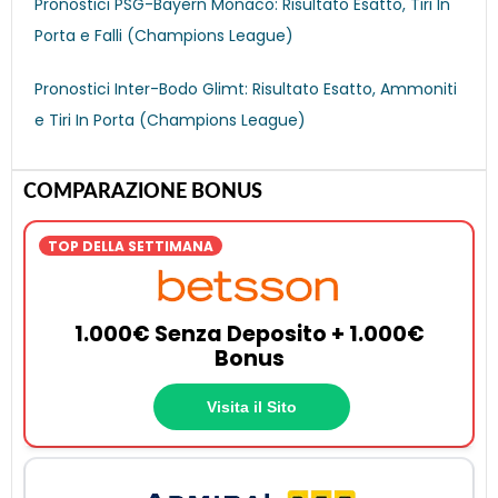
Pronostici PSG-Bayern Monaco: Risultato Esatto, Tiri In
Porta e Falli (Champions League)
Pronostici Inter-Bodo Glimt: Risultato Esatto, Ammoniti
e Tiri In Porta (Champions League)
COMPARAZIONE BONUS
TOP DELLA SETTIMANA
1.000€ Senza Deposito + 1.000€
Bonus
Visita il Sito