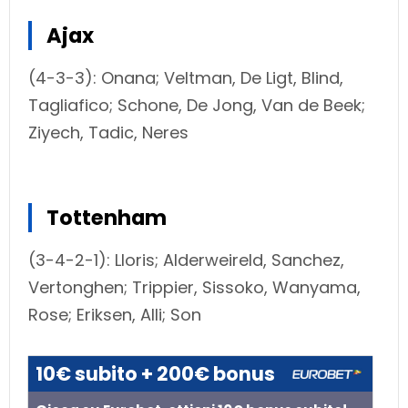
Ajax
(4-3-3): Onana; Veltman, De Ligt, Blind,
Tagliafico; Schone, De Jong, Van de Beek;
Ziyech, Tadic, Neres
Tottenham
(3-4-2-1): Lloris; Alderweireld, Sanchez,
Vertonghen; Trippier, Sissoko, Wanyama,
Rose; Eriksen, Alli; Son
10€ subito + 200€ bonus