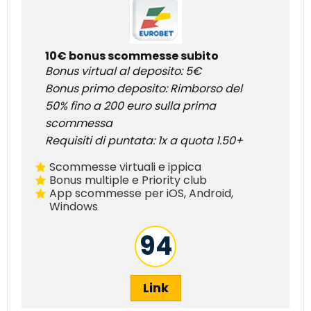
10€ bonus scommesse subito
Bonus virtual al deposito: 5€
Bonus primo deposito: Rimborso del
50% fino a 200 euro sulla prima
scommessa
Requisiti di puntata: 1x a quota 1.50+
Scommesse virtuali e ippica
Bonus multiple e Priority club
App scommesse per iOS, Android,
Windows
94
Link