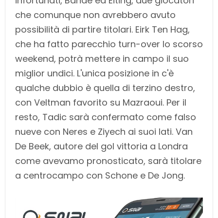
infortunati, Bande ed Eiting, due giocatori
che comunque non avrebbero avuto
possibilità di partire titolari. Eirk Ten Hag,
che ha fatto parecchio turn-over lo scorso
weekend, potrà mettere in campo il suo
miglior undici. L'unica posizione in c'è
qualche dubbio è quella di terzino destro,
con Veltman favorito su Mazraoui. Per il
resto, Tadic sarà confermato come falso
nueve con Neres e Ziyech ai suoi lati. Van
De Beek, autore del gol vittoria a Londra
come avevamo pronosticato, sarà titolare
a centrocampo con Schone e De Jong.