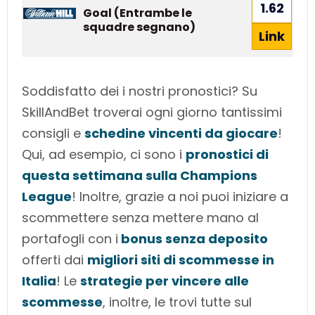
1.62
Goal (Entrambe le
squadre segnano)
Link
Soddisfatto dei i nostri pronostici? Su
SkillAndBet troverai ogni giorno tantissimi
consigli e
schedine vincenti da giocare
!
Qui, ad esempio, ci sono i
pronostici di
questa settimana sulla Champions
League
! Inoltre, grazie a noi puoi iniziare a
scommettere senza mettere mano al
portafogli con i
bonus senza deposito
offerti dai
migliori siti di scommesse in
Italia
! Le
strategie per vincere alle
scommesse
, inoltre, le trovi tutte sul