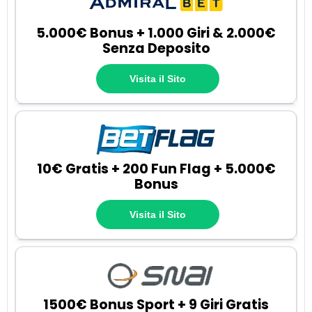
5.000€ Bonus + 1.000 Giri & 2.000€
Senza Deposito
Visita il Sito
10€ Gratis + 200 Fun Flag + 5.000€
Bonus
Visita il Sito
1500€ Bonus Sport + 9 Giri Gratis