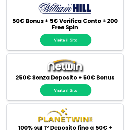
50€ Bonus + 5€ Verifica Conto + 200
Free Spin
Visita il Sito
250€ Senza Deposito + 50€ Bonus
Visita il Sito
100% sul 1° Deposito fino a 50€ +