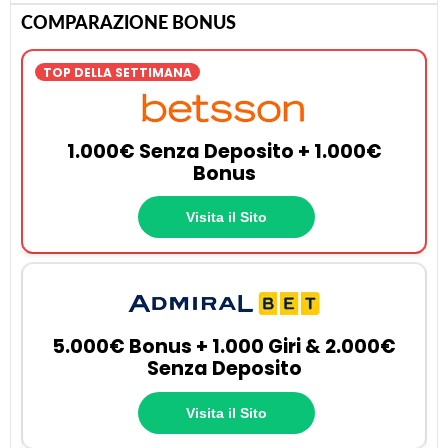
COMPARAZIONE BONUS
TOP DELLA SETTIMANA
1.000€ Senza Deposito + 1.000€
Bonus
Visita il Sito
5.000€ Bonus + 1.000 Giri & 2.000€
Senza Deposito
Visita il Sito