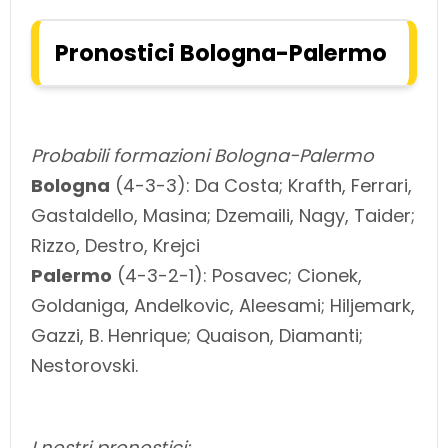
Pronostici Bologna-Palermo
Probabili formazioni Bologna-Palermo
Bologna
(4-3-3): Da Costa; Krafth, Ferrari,
Gastaldello, Masina; Dzemaili, Nagy, Taider;
Rizzo, Destro, Krejci
Palermo
(4-3-2-1): Posavec; Cionek,
Goldaniga, Andelkovic, Aleesami; Hiljemark,
Gazzi, B. Henrique; Quaison, Diamanti;
Nestorovski.
I nostri pronostici: