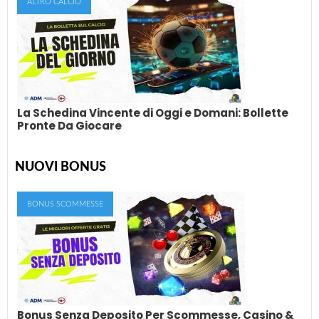
ALTRO CALCIO
Pronostici Ippica Oggi e Domani: Cavalli
Vincenti & Multiple
Ogni giorno, in questo articolo, troverai i nostri pronostici sulle
corse dei cavalli nazionali ed...
La Schedina Vincente di Oggi e Domani: Bollette
Pronte Da Giocare
NUOVI BONUS
La Schedina Vincente di Oggi e Domani:
Bollette Pronte Da Giocare
BONUS SCOMMESSE
Giocare le schedine è uno degli hobby preferiti degli italiani.
Molti scommettitori sono costantemente in...
Bonus Senza Deposito Per Scommesse, Casino &