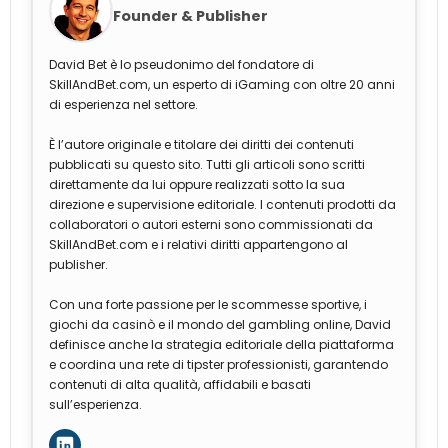
Founder & Publisher
David Bet è lo pseudonimo del fondatore di
SkillAndBet.com, un esperto di iGaming con oltre 20 anni
di esperienza nel settore.
È l’autore originale e titolare dei diritti dei contenuti
pubblicati su questo sito. Tutti gli articoli sono scritti
direttamente da lui oppure realizzati sotto la sua
direzione e supervisione editoriale. I contenuti prodotti da
collaboratori o autori esterni sono commissionati da
SkillAndBet.com e i relativi diritti appartengono al
publisher.
Con una forte passione per le scommesse sportive, i
giochi da casinò e il mondo del gambling online, David
definisce anche la strategia editoriale della piattaforma
e coordina una rete di tipster professionisti, garantendo
contenuti di alta qualità, affidabili e basati
sull’esperienza.