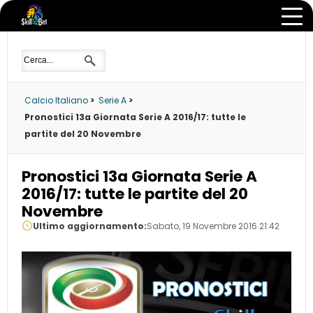
Calcio Italiano
>
Serie A
>
Pronostici 13a Giornata Serie A 2016/17: tutte le
partite del 20 Novembre
Pronostici 13a Giornata Serie A
2016/17: tutte le partite del 20
Novembre
Ultimo aggiornamento:
Sabato, 19 Novembre 2016 21:42