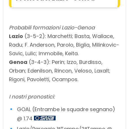
Probabili formazioni Lazio-Genoa
Lazio
(3-5-2): Marchetti; Basta, Wallace,
Radu; F. Anderson, Parolo, Biglia, Milinkovic-
Savic, Lulic; Immobile, Keita.
Genoa
(3-4-3): Perin; Izzo, Burdisso,
Orban; Edenilson, Rincon, Veloso, Laxalt;
Rigoni, Pavoletti, Ocampos.
I nostri pronostici:
GOAL (Entrambe le squadre segnano)
@ 1.74
Lazio/Pareggio 1°Tempo/2°Tempo @