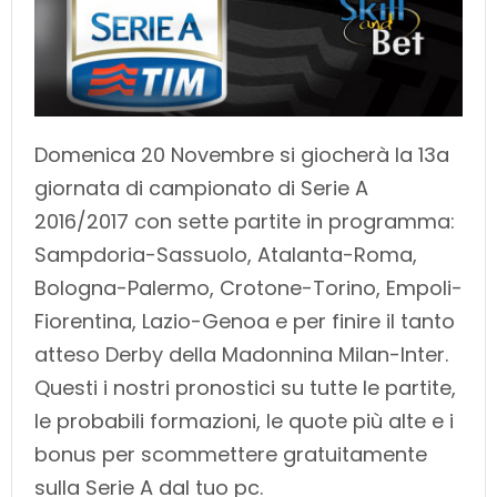
Domenica 20 Novembre si giocherà la 13a
giornata di campionato di Serie A
2016/2017 con sette partite in programma:
Sampdoria-Sassuolo, Atalanta-Roma,
Bologna-Palermo, Crotone-Torino, Empoli-
Fiorentina, Lazio-Genoa e per finire il tanto
atteso Derby della Madonnina Milan-Inter.
Questi i nostri pronostici su tutte le partite,
le probabili formazioni, le quote più alte e i
bonus per scommettere gratuitamente
sulla Serie A dal tuo pc.