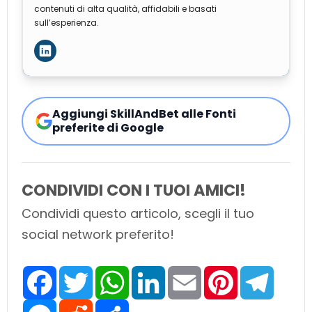
contenuti di alta qualità, affidabili e basati
sull’esperienza.
Aggiungi SkillAndBet alle Fonti
preferite di Google
CONDIVIDI CON I TUOI AMICI!
Condividi questo articolo, scegli il tuo
social network preferito!
F
T
W
L
E
P
T
a
w
h
i
m
i
e
c
i
a
n
a
n
l
e
M
t
R
t
S
k
i
t
e