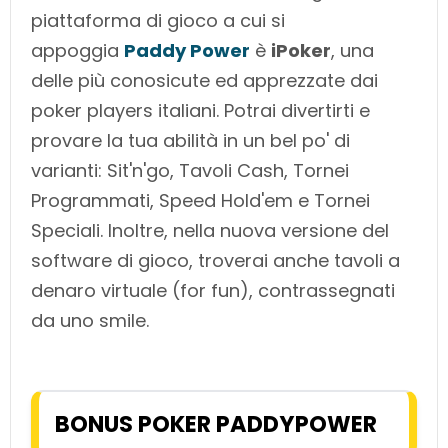
piattaforma di gioco a cui si
appoggia
Paddy Power
è
iPoker
, una
delle più conosicute ed apprezzate dai
poker players italiani. Potrai divertirti e
provare la tua abilità in un bel po' di
varianti: Sit'n'go, Tavoli Cash, Tornei
Programmati, Speed Hold'em e Tornei
Speciali. Inoltre, nella nuova versione del
software di gioco, troverai anche tavoli a
denaro virtuale (for fun), contrassegnati
da uno smile.
BONUS POKER PADDYPOWER