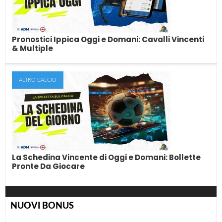
casino, le slot ed...
Pronostici Ippica Oggi e Domani: Cavalli Vincenti
& Multiple
ALTRO CALCIO
Pronostici Ippica Oggi e Domani: Cavalli
Vincenti & Multiple
Ogni giorno, in questo articolo, troverai i nostri pronostici sulle
corse dei cavalli nazionali ed...
La Schedina Vincente di Oggi e Domani: Bollette
Pronte Da Giocare
NUOVI BONUS
La Schedina Vincente di Oggi e Domani:
Bollette Pronte Da Giocare