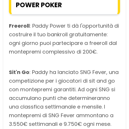
POWER POKER
Freeroll
: Paddy Power ti dà l'opportunità di
costruire il tuo bankroll gratuitamente:
ogni giorno puoi partecipare a freeroll dal
montepremi complessivo di 200€.
Sit'n Go
: Paddy ha lanciato SNG Fever, una
competizione per i giocatori di sit and go
con montepremi garantiti. Ad ogni SNG si
accumulano punti che determineranno
una classfica settimanale e mensile. I
montepremi di SNG Fever ammontano a
3.550€ settimanali e 9.750€ ogni mese.