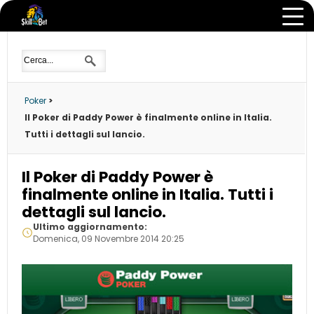
Poker
>
Il Poker di Paddy Power è finalmente online in Italia.
Tutti i dettagli sul lancio.
Il Poker di Paddy Power è
finalmente online in Italia. Tutti i
dettagli sul lancio.
Ultimo aggiornamento:
Domenica, 09 Novembre 2014 20:25