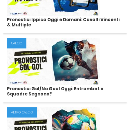
Pronostici Ippica Oggi e Domani: Cavalli Vincenti
& Multiple
CALCIO
Pronostici Ippica Oggi e Domani: Cavalli
Vincenti & Multiple
Ogni giorno, in questo articolo, troverai i nostri pronostici sulle
corse dei cavalli nazionali ed...
Pronostici Gol/No Goal Oggi: Entrambe Le
Squadre Segnano?
ALTRO CALCIO
Pronostici Gol/No Goal Oggi: Entrambe Le
Squadre Segnano?