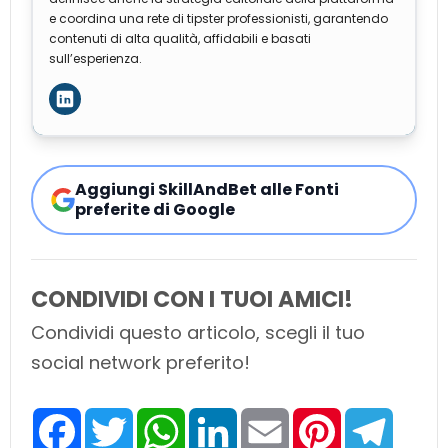
e coordina una rete di tipster professionisti, garantendo
contenuti di alta qualità, affidabili e basati
sull’esperienza.
Aggiungi SkillAndBet alle Fonti
preferite di Google
CONDIVIDI CON I TUOI AMICI!
Condividi questo articolo, scegli il tuo
social network preferito!
F
T
W
L
E
P
T
a
w
h
i
m
i
e
c
i
a
n
a
n
l