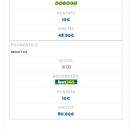
PUNTATA
10€
VINCITA
48.50€
PRONOSTICO
BESIKTAS
QUOTA
8.00
BOOKMAKER
PUNTATA
10€
VINCITA
80.00€