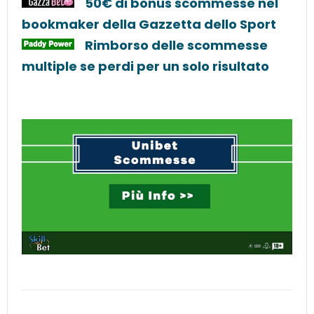
50€ di bonus scommesse nel
bookmaker della Gazzetta dello Sport
Rimborso delle scommesse
multiple se perdi per un solo risultato