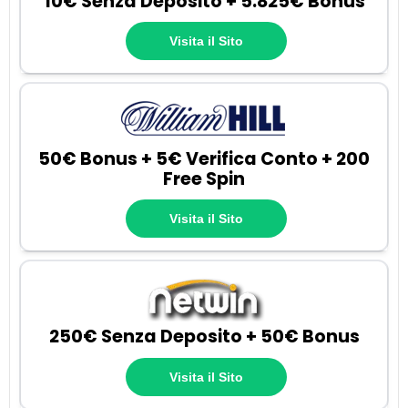
10€ Senza Deposito + 5.825€ Bonus
Visita il Sito
50€ Bonus + 5€ Verifica Conto + 200
Free Spin
Visita il Sito
250€ Senza Deposito + 50€ Bonus
Visita il Sito