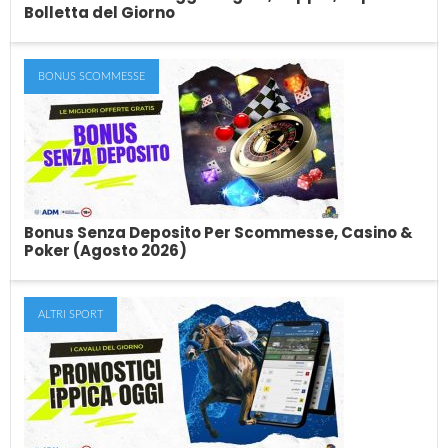
Bolletta del Giorno
BONUS SCOMMESSE
Pronostici Calcio Oggi: Singole, Doppia,
Tripla e Bolletta del Giorno
In cerca di pronostici sul calcio di oggi? Il team di esperti di
SkillAndBet pubblica...
Bonus Senza Deposito Per Scommesse, Casino &
Poker (Agosto 2026)
ALTRI SPORT
Bonus Senza Deposito Per Scommesse,
Casino & Poker (Agosto 2026)
Le migliori offerte di bonus senza deposito per le scommesse, il
casino, le slot ed...