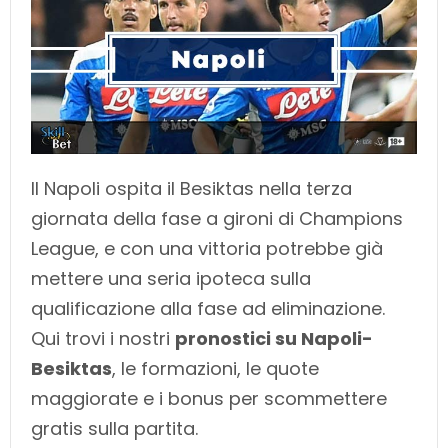
Il Napoli ospita il Besiktas nella terza
giornata della fase a gironi di Champions
League, e con una vittoria potrebbe già
mettere una seria ipoteca sulla
qualificazione alla fase ad eliminazione.
Qui trovi i nostri
pronostici su Napoli-
Besiktas
, le formazioni, le quote
maggiorate e i bonus per scommettere
gratis sulla partita.