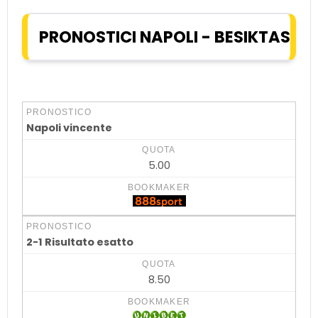
PRONOSTICI NAPOLI -
BESIKTAS
PRONOSTICO
Napoli vincente
QUOTA
5.00
BOOKMAKER
PRONOSTICO
2-1 Risultato esatto
QUOTA
8.50
BOOKMAKER