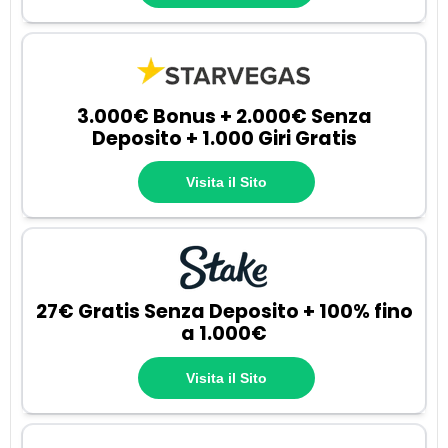
3.000€ Bonus + 2.000€ Senza
Deposito + 1.000 Giri Gratis
Visita il Sito
27€ Gratis Senza Deposito + 100% fino
a 1.000€
Visita il Sito