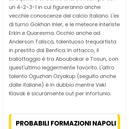
un 4-2-3-1 in cui figureranno anche
vecchie conoscenze del calcio italiano. L'ex
di turno Gokhan Inler, e le meteore interiste
Erkin e Quaresma. Occhio anche ad
Anderson Talisca, talentuoso trequartista
in prestito dal Benfica. In attacco, il
ballottaggio è tra Aboubakar e Tosun, con
quest'ultimo leggermente favorito. L'altro
talento Oguzhan Ozyakup (seguito anche
dalle italiane) è in dubbio mentre Veki
Klavak è sicuramente out per infortunio.
PROBABILI FORMAZIONI NAPOLI