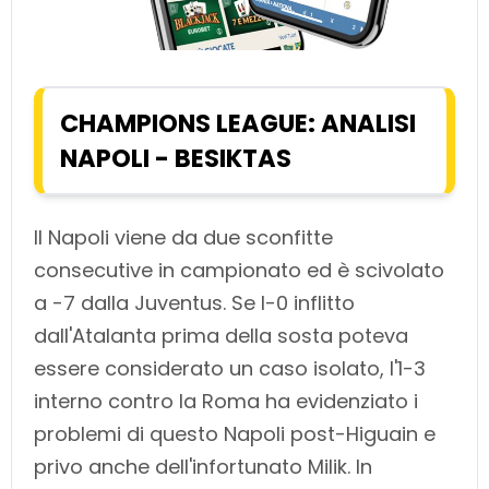
CHAMPIONS LEAGUE: ANALISI
NAPOLI - BESIKTAS
Il Napoli viene da due sconfitte
consecutive in campionato ed è scivolato
a -7 dalla Juventus. Se l-0 inflitto
dall'Atalanta prima della sosta poteva
essere considerato un caso isolato, l'1-3
interno contro la Roma ha evidenziato i
problemi di questo Napoli post-Higuain e
privo anche dell'infortunato Milik. In