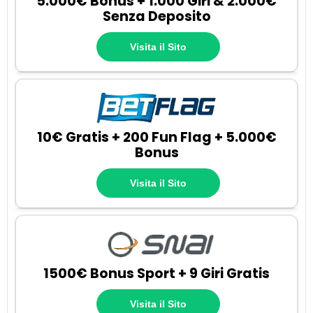
5.000€ Bonus + 1.000 Giri & 2.000€
Senza Deposito
Visita il Sito
10€ Gratis + 200 Fun Flag + 5.000€
Bonus
Visita il Sito
1500€ Bonus Sport + 9 Giri Gratis
Visita il Sito