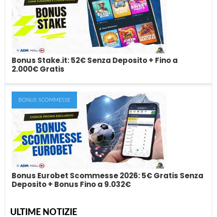
Tutte Le Offerte di Free Spin Gratuiti
Immagina di entrare in un casinò online e ricevere un bonus di
benvenuto sotto forma...
Bonus Stake.it: 52€ Senza Deposito + Fino a
2.000€ Gratis
BONUS SCOMMESSE
Bonus Stake.it: 52€ Senza Deposito + Fino a
2.000€ Gratis
Il bonus Stake.it è una delle promozioni casino più interessanti
tra quelle disponibili per i...
Bonus Eurobet Scommesse 2026: 5€ Gratis Senza
Deposito + Bonus Fino a 9.032€
ULTIME NOTIZIE