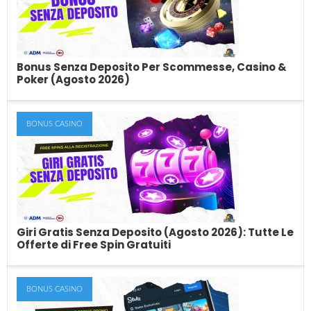
Bonus Senza Deposito Per Scommesse, Casino &
Poker (Agosto 2026)
BONUS CASINO
Bonus Senza Deposito Per Scommesse,
Casino & Poker (Agosto 2026)
Le migliori offerte di bonus senza deposito per le scommesse, il
casino, le slot ed...
Giri Gratis Senza Deposito (Agosto 2026): Tutte Le
Offerte di Free Spin Gratuiti
BONUS CASINO
Giri Gratis Senza Deposito (Agosto 2026):