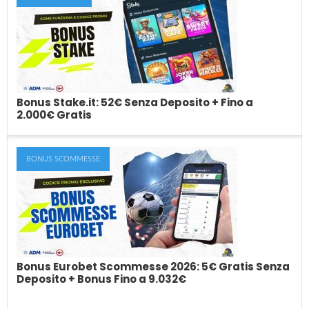
Giri Gratis Senza Deposito (Agosto 2026):
Tutte Le Offerte di Free Spin Gratuiti
Immagina di entrare in un casinò online e ricevere un bonus di
benvenuto sotto forma...
Bonus Stake.it: 52€ Senza Deposito + Fino a
2.000€ Gratis
BONUS SCOMMESSE
Bonus Stake.it: 52€ Senza Deposito + Fino a
2.000€ Gratis
Il bonus Stake.it è una delle promozioni casino più interessanti
tra quelle disponibili per i...
Bonus Eurobet Scommesse 2026: 5€ Gratis Senza
Deposito + Bonus Fino a 9.032€