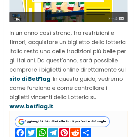
In un anno così strano, tra restrizioni e
timori, acquistare un biglietto della lotteria
Italia resta una delle tradizioni più belle per
gli italiani. Da quest'anno, sarà possibile
comprare i biglietti online direttamente sul
sito di BetFlag
. In questa guida, vedremo
come funziona e come controllare i
biglietti vincenti della Lotteria su
www.betflag.it
.
Aggiungi SkillAndBet alle Fonti preferite di Google
F
T
W
T
P
R
S
a
w
h
e
i
e
h