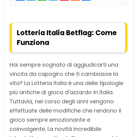
c
i
a
l
n
d
a
e
t
t
e
t
d
r
b
t
s
g
e
i
e
o
e
A
r
r
t
o
r
p
a
e
k
p
m
s
Lotteria Italia Betflag: Come
t
Funziona
Hai sempre sognato di aggiudicarti una
vincita da capogiro che ti cambiasse la
vita? La Lotteria Italia è una delle tipologie
più antiche di gioco d'azzardo in Italia.
Tuttavia, nel corso degli anni vengono
effettuate delle modifiche che rendono il
gioco sempre emozionante e
coinvolgente. La novità incredibile