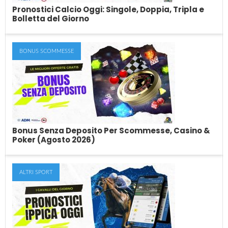
Pronostici Calcio Oggi: Singole, Doppia, Tripla e
Bolletta del Giorno
BONUS SCOMMESSE
Pronostici Calcio Oggi: Singole, Doppia,
Tripla e Bolletta del Giorno
In cerca di pronostici sul calcio di oggi? Il team di esperti di
SkillAndBet pubblica...
Bonus Senza Deposito Per Scommesse, Casino &
Poker (Agosto 2026)
ALTRI SPORT
Bonus Senza Deposito Per Scommesse,
Casino & Poker (Agosto 2026)
Le migliori offerte di bonus senza deposito per le scommesse, il
casino, le slot ed...