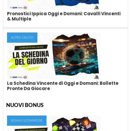
Pronostici Ippica Oggi e Domani: Cavalli Vincenti
& Multiple
ALTRO CALCIO
Pronostici Ippica Oggi e Domani: Cavalli
Vincenti & Multiple
Ogni giorno, in questo articolo, troverai i nostri pronostici sulle
corse dei cavalli nazionali ed...
La Schedina Vincente di Oggi e Domani: Bollette
Pronte Da Giocare
NUOVI BONUS
La Schedina Vincente di Oggi e Domani:
Bollette Pronte Da Giocare
BONUS SCOMMESSE
Giocare le schedine è uno degli hobby preferiti degli italiani.