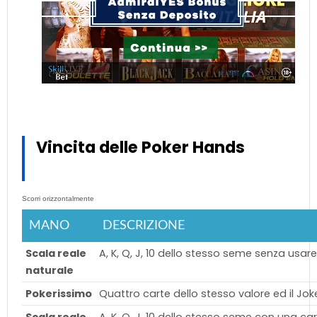
Vincita delle Poker Hands
MANO
DESCRIZIONE
Scala reale
A, K, Q, J, 10 dello stesso seme senza usare il
naturale
Pokerissimo
Quattro carte dello stesso valore ed il Joke
Scala reale
A, K, Q, J, 10 dello stesso seme con una car