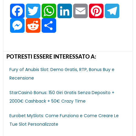
F
T
W
L
E
P
T
a
w
h
i
m
i
e
c
i
a
n
a
n
l
e
M
t
R
t
S
k
i
t
e
b
e
t
e
s
h
e
l
e
g
o
s
e
d
A
a
d
r
r
o
s
r
d
p
r
I
e
a
k
e
i
p
e
n
s
m
n
t
t
g
e
POTRESTI ESSERE INTERESSATO A:
r
Fury of Anubis Slot: Demo Gratis, RTP, Bonus Buy e
Recensione
StarCasinò Bonus: 150 Giri Gratis Senza Deposito +
2000€ Cashback + 50€ Crazy Time
Eurobet MySlots: Come Funziona e Come Creare Le
Tue Slot Personalizzate