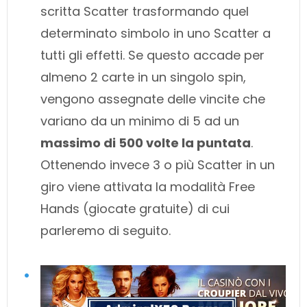
scritta Scatter trasformando quel
determinato simbolo in uno Scatter a
tutti gli effetti. Se questo accade per
almeno 2 carte in un singolo spin,
vengono assegnate delle vincite che
variano da un minimo di 5 ad un
massimo di 500 volte la puntata
.
Ottenendo invece 3 o più Scatter in un
giro viene attivata la modalità Free
Hands (giocate gratuite) di cui
parleremo di seguito.