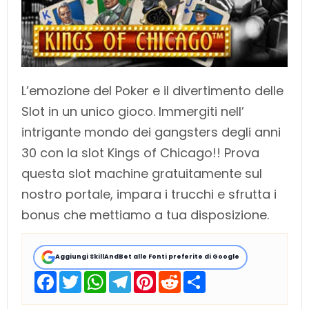
L’emozione del Poker e il divertimento delle
Slot in un unico gioco. Immergiti nell’
intrigante mondo dei gangsters degli anni
30 con la slot Kings of Chicago!! Prova
questa slot machine gratuitamente sul
nostro portale, impara i trucchi e sfrutta i
bonus che mettiamo a tua disposizione.
Aggiungi SkillAndBet alle Fonti preferite di Google
F
T
W
T
P
R
S
a
w
h
e
i
e
h
c
i
a
l
n
d
a