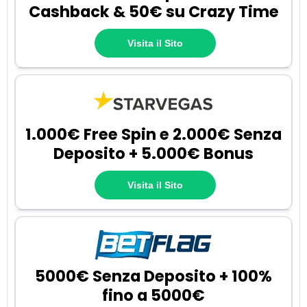
Cashback & 50€ su Crazy Time
Visita il Sito
1.000€ Free Spin e 2.000€ Senza
Deposito + 5.000€ Bonus
Visita il Sito
5000€ Senza Deposito + 100%
fino a 5000€