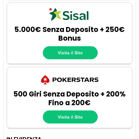
5.000€ Senza Deposito + 250€
Bonus
Visita il Sito
500 Giri Senza Deposito + 200%
Fino a 200€
Visita il Sito