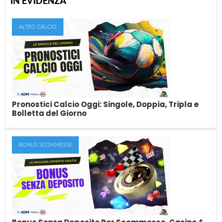
IN EVIDENZA
ALTRO CALCIO
Pronostici Calcio Oggi: Singole, Doppia, Tripla e
Bolletta del Giorno
BONUS SCOMMESSE
Pronostici Calcio Oggi: Singole, Doppia,
Tripla e Bolletta del Giorno
In cerca di pronostici sul calcio di oggi? Il team di esperti di
SkillAndBet pubblica...