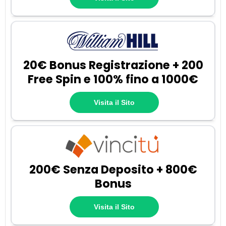
20€ Bonus Registrazione + 200
Free Spin e 100% fino a 1000€
Visita il Sito
200€ Senza Deposito + 800€
Bonus
Visita il Sito