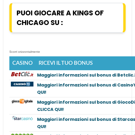
PUOI GIOCARE A KINGS OF
CHICAGO SU :
CASINO
RICEVI IL TUO BONUS
Maggiori informazioni sul bonus di Betclic.
Maggiori informazioni sul bonus di CasinoY
QUI!
Maggiori informazioni sul bonus di GiocoDi
CLICCA QUI!
Maggiori informazioni sul bonus di Starcas
QUI!