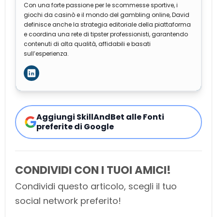
Con una forte passione per le scommesse sportive, i
giochi da casinò e il mondo del gambling online, David
definisce anche la strategia editoriale della piattaforma
e coordina una rete di tipster professionisti, garantendo
contenuti di alta qualità, affidabili e basati
sull’esperienza.
Aggiungi SkillAndBet alle Fonti
preferite di Google
CONDIVIDI CON I TUOI AMICI!
Condividi questo articolo, scegli il tuo
social network preferito!