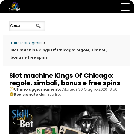
Tutte le slot gratis
>
Slot machine Kings Of Chicago: regole, simboli,
bonus e free spins
Slot machine Kings Of Chicago:
regole, simboli, bonus e free spins
Ultimo aggiornamento:
Martedì, 30 Giugno 2020 18:50
Revisionato da:
Eva Bet