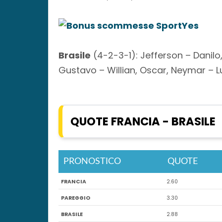
Brasile
(4-2-3-1): Jefferson – Danilo
Gustavo – Willian, Oscar, Neymar – Lu
QUOTE FRANCIA - BRASILE
PRONOSTICO
QUOTE
FRANCIA
2.60
PAREGGIO
3.30
BRASILE
2.88