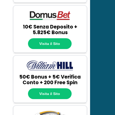
10€ Senza Deposito +
5.825€ Bonus
Visita il Sito
50€ Bonus + 5€ Verifica
Conto + 200 Free Spin
Visita il Sito