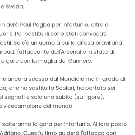
e Svezia.
avrà Paul Pogba per infortunio, oltre al
loris. Per sostituirli sono stati convocati
stil. Se c'è un uomo a cui la difesa brasiliana
roud: l'attaccante dell'Arsenal è in stato di
re gare con la maglia dei Gunners.
sile ancora scosso dal Mondiale ma in grado di
nga, che ha sostituito Scolari, ha portato sei
ol segnati e solo uno subito (su rigore).
ntina vicecampione del mondo.
 salteranno la gara per infortunio. Al loro posto
z Adriano. Quest'ultimo guiderà l'attacco con