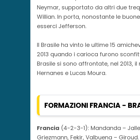
Neymar, supportato da altri due trequ
Willian. In porta, nonostante le buone
esserci Jefferson.
Il Brasile ha vinto le ultime 15 amichev
2013 quando i carioca furono sconfitti
Brasile si sono affrontate, nel 2013, il
Hernanes e Lucas Moura.
FORMAZIONI FRANCIA - BR
Francia
(4-2-3-1): Mandanda – Jallet
Griezmann, Fekir, Valbuena – Giroud.