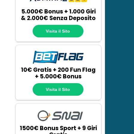
5.000€ Bonus + 1.000 Giri
& 2.000€ Senza Deposito
Visita il Sito
10€ Gratis + 200 Fun Flag
+ 5.000€ Bonus
Visita il Sito
1500€ Bonus Sport + 9 Giri