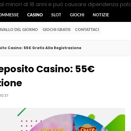
o ai minori di 18 anni e può causare dipendenza p
OMMESSE
CASINO
SLOT
GIOCHI
NOTIZIE
gliori Siti Scommesse
Casino Online
Free Spin Senza Deposito
AVALLO DEL GIORNO
GIOCHI GRATIS
CONTATTACI
gue
nus Scommesse
Bonus Casino
ito Casino: 55€ Gratis Alla Registrazione
ali
rategie
Tips & Strategie
eposito Casino: 55€
stemi
tting Exchange
zione
ote Maggiorate
10:37