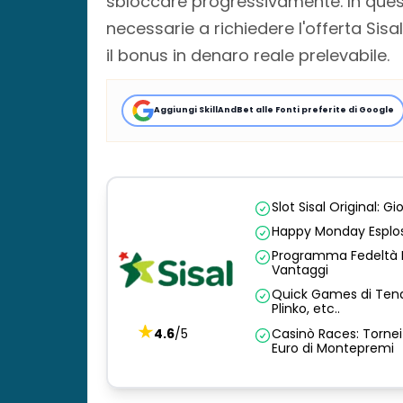
sbloccare progressivamente. In quest
necessarie a richiedere l'offerta Sis
il bonus in denaro reale prelevabile.
Aggiungi SkillAndBet alle Fonti preferite di Google
Slot Sisal Original: Gi
Happy Monday Esplos
Programma Fedeltà M
Vantaggi
Quick Games di Tende
Plinko, etc..
Casinò Races: Tornei d
4.6
/5
Euro di Montepremi