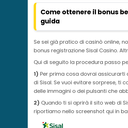
Come ottenere il bonus be
guida
Se sei già pratico di casinò online, no
bonus registrazione Sisal Casino. Alt
Qui di seguito la procedura passo p
1)
Per prima cosa dovrai assicurarti 
di Sisal. Se vuoi evitare sorprese, ti 
delle immagini o dei pulsanti che ab
2)
Quando ti si aprirà il sito web di
riportiamo nello screenshot qui in ba