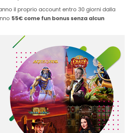
ranno il proprio account entro 30 giorni dalla
ranno
55€ come fun bonus senza alcun