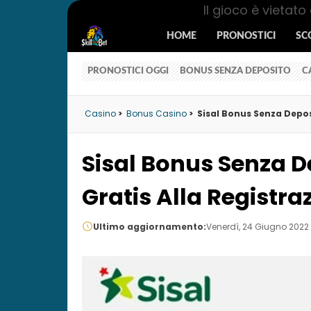
Il gioco è vietat
HOME
PRONOSTICI
SC
Calcio
Mi
PRONOSTICI OGGI
BONUS SENZA DEPOSITO
C
Champions Lea
Altri Sport
Bo
Casino
>
Bonus Casino
>
Sisal Bonus Senza Depos
Europa League
NFL
Scommesse Speci
St
Serie A
NBA
Sisal Bonus Senza D
Si
Serie B
Ippica
Be
Gratis Alla Registra
Premier League
Qu
Ultimo aggiornamento:
Venerdì, 24 Giugno 2022 