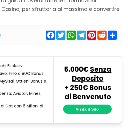
a guida troverai tutte le informazioni
al Casino, per sfruttarla al massimo e convertire
F
T
W
T
P
R
S
a
w
h
e
i
e
h
c
i
a
l
n
d
a
e
t
t
e
t
d
r
b
t
s
g
e
i
e
o
e
A
r
r
t
o
r
p
a
e
k
p
m
s
ochi Esclusivi
5.000€
Senza
t
ivo: Fino a 80€ Bonus
Deposito
ySisal: Ottieni Bonus e
+ 250€ Bonus
nza: Aviator, Mines,
di Benvenuto
i Slot con 6 Milioni di
Visita il Sito