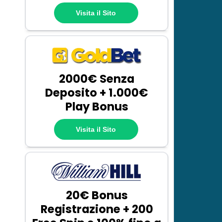
Visita il Sito
2000€ Senza
Deposito + 1.000€
Play Bonus
Visita il Sito
20€ Bonus
Registrazione + 200