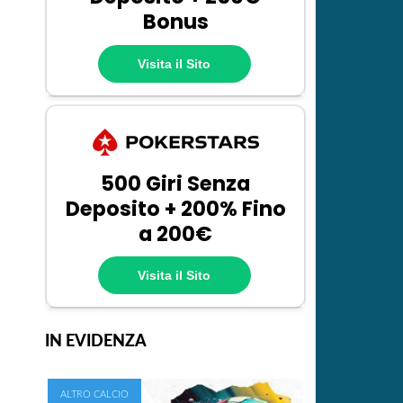
Bonus
Visita il Sito
500 Giri Senza
Deposito + 200% Fino
a 200€
Visita il Sito
IN EVIDENZA
ALTRO CALCIO