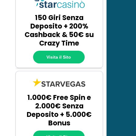
150 Giri Senza
Deposito + 200%
Cashback & 50€ su
Crazy Time
Visita il Sito
1.000€ Free Spin e
2.000€ Senza
Deposito + 5.000€
Bonus