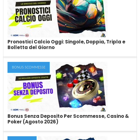
Pronostici Calcio Oggi: Singole, Doppia, Tripla e
Bolletta del Giorno
BONUS SCOMMESSE
Pronostici Calcio Oggi: Singole, Doppia,
Tripla e Bolletta del Giorno
In cerca di pronostici sul calcio di oggi? Il team di esperti di
SkillAndBet pubblica...
Bonus Senza Deposito Per Scommesse, Casino &
Poker (Agosto 2026)