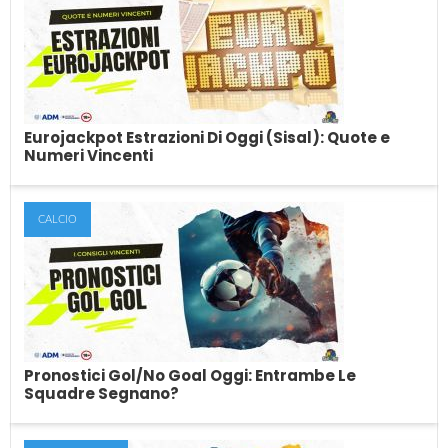
Il Raddoppio del Giorno
Il sistema del raddoppio è uno dei metodo più semplici, quanto
efficaci, per scommettere sullo...
Eurojackpot Estrazioni Di Oggi (Sisal): Quote e
Numeri Vincenti
CALCIO
Eurojackpot Estrazioni Di Oggi (Sisal): Quote
e Numeri Vincenti
Sei alla ricerca dei numeri vincenti dell'estrazione di oggi
dell'Eurojackpot? Vuoi sapere qual è l'importo...
Pronostici Gol/No Goal Oggi: Entrambe Le
Squadre Segnano?