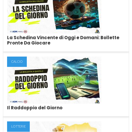
Pronostici Ippica Oggi e Domani: Cavalli
Vincenti & Multiple
Ogni giorno, in questo articolo, troverai i nostri pronostici sulle
corse dei cavalli nazionali ed...
La Schedina Vincente di Oggi e Domani: Bollette
Pronte Da Giocare
CALCIO
La Schedina Vincente di Oggi e Domani:
Bollette Pronte Da Giocare
Giocare le schedine è uno degli hobby preferiti degli italiani.
Molti scommettitori sono costantemente in...
Il Raddoppio del Giorno
LOTTERIE