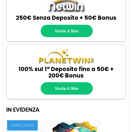
250€ Senza Deposito + 50€ Bonus
Visita il Sito
100% sul 1° Deposito fino a 50€ +
200€ Bonus
Visita il Sito
IN EVIDENZA
ALTRO CALCIO