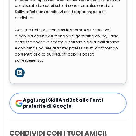
collaboratori o autori esterni sono commissionati da
SkillAndBet.com e i relativi diritti appartengono al
publisher.
Con una forte passione per le scommesse sportive, i
giochi da casinò e il mondo del gambling online, David
definisce anche la strategia editoriale della piattaforma
e coordina una rete di tipster professionisti, garantendo
contenuti di alta qualità, affidabili e basati
sull’esperienza.
Aggiungi SkillAndBet alle Fonti
preferite di Google
CONDIVIDI CON I TUOI AMICI!