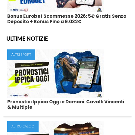
Bonus Eurobet Scommesse 2026: 5€ Gratis Senza
Deposito + Bonus Fino a 9.032€
ULTIME NOTIZIE
Bonus Eurobet Scommesse 2026: 5€ Gratis
Senza Deposito + Bonus Fino a 9.032€
ALTRI SPORT
Se stai cercando il nuovo bonus Eurobet scommesse
aggiornato, oggi l’offerta più interessante è quella che...
Pronostici Ippica Oggi e Domani: Cavalli Vincenti
& Multiple
ALTRO CALCIO