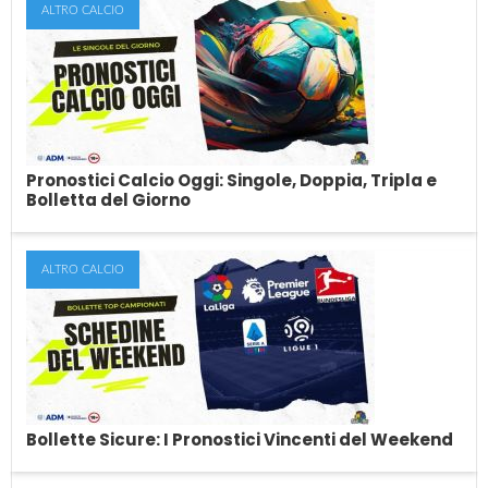
ALTRO CALCIO
Pronostici Gol/No Goal Oggi: Entrambe Le
Squadre Segnano?
Gli esperti pronosticatori di Skillandbet ti propongono ogni
giorno i migliori consigli sulle scommesse Goal/No...
Pronostici Calcio Oggi: Singole, Doppia, Tripla e
Bolletta del Giorno
ALTRO CALCIO
Pronostici Calcio Oggi: Singole, Doppia,
Tripla e Bolletta del Giorno
In cerca di pronostici sul calcio di oggi? Il team di esperti di
SkillAndBet pubblica...
Bollette Sicure: I Pronostici Vincenti del Weekend