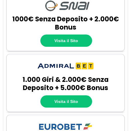
1000€ Senza Deposito + 2.000€
Bonus
Visita il Sito
1.000 Giri & 2.000€ Senza
Deposito + 5.000€ Bonus
Visita il Sito