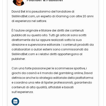
Founder & Publisher
David Bet è lo pseudonimo del fondatore di
SkillAndBet.com, un esperto di iGaming con oltre 20 anni
di esperienza nel settore.
È l’autore originale e titolare dei diritti dei contenuti
pubblicati su questo sito. Tutti gli articoli sono scritti
direttamente da lui oppure realizzati sotto la sua
direzione e supervisione editoriale. I contenuti prodotti da
collaboratori o autori esterni sono commissionati da
SkillAndBet.com e i relativi diritti appartengono al
publisher.
Con una forte passione per le scommesse sportive, i
giochi da casinò e il mondo del gambling online, David
definisce anche la strategia editoriale della piattaforma
e coordina una rete di tipster professionisti, garantendo
contenuti di alta qualità, affidabili e basati
sull’esperienza.