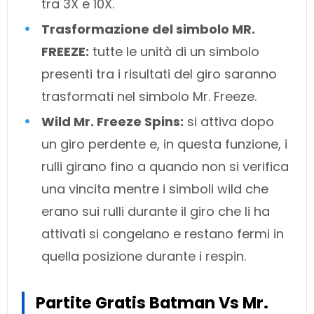
tra 3X e 10X.
Trasformazione del simbolo MR.
FREEZE:
tutte le unità di un simbolo
presenti tra i risultati del giro saranno
trasformati nel simbolo Mr. Freeze.
Wild Mr. Freeze Spins:
si attiva dopo
un giro perdente e, in questa funzione, i
rulli girano fino a quando non si verifica
una vincita mentre i simboli wild che
erano sui rulli durante il giro che li ha
attivati si congelano e restano fermi in
quella posizione durante i respin.
Partite Gratis Batman Vs Mr.