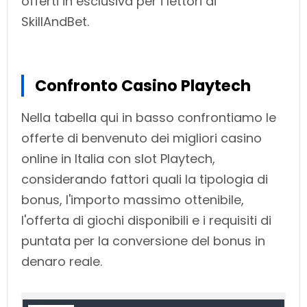
offerti in esclusiva per i lettori di
SkillAndBet.
Confronto Casino Playtech
Nella tabella qui in basso confrontiamo le
offerte di benvenuto dei migliori casino
online in Italia con slot Playtech,
considerando fattori quali la tipologia di
bonus, l'importo massimo ottenibile,
l'offerta di giochi disponibili e i requisiti di
puntata per la conversione del bonus in
denaro reale.