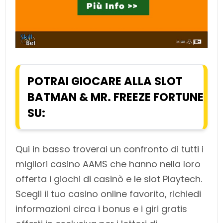
POTRAI GIOCARE ALLA SLOT
BATMAN & MR. FREEZE FORTUNE
SU:
Qui in basso troverai un confronto di tutti i
migliori casino AAMS che hanno nella loro
offerta i giochi di casinò e le slot Playtech.
Scegli il tuo casino online favorito, richiedi
informazioni circa i bonus e i giri gratis