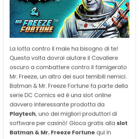
La lotta contro il male ha bisogno di te!
Questa volta dovrai aiutare il Cavaliere
oscuro a combattere contro il famigerato
Mr. Freeze, un altro dei suoi temibili nemici.
Batman & Mr. Freeze Fortune fa parte della
serie DC Comics ed è una slot online
davvero interessante prodotta da
Playtech
, uno dei migliori produttori di
software per casinò! Gioca gratis alla
slot
Batman & Mr. Freeze Fortune
qui in