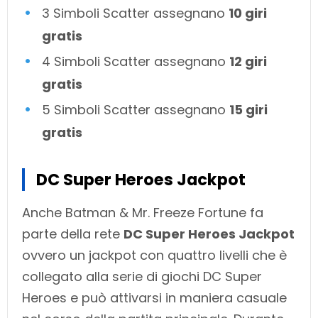
3 Simboli Scatter assegnano
10 giri
gratis
4 Simboli Scatter assegnano
12 giri
gratis
5 Simboli Scatter assegnano
15 giri
gratis
DC Super Heroes Jackpot
Anche Batman & Mr. Freeze Fortune fa
parte della rete
DC Super Heroes Jackpot
ovvero un jackpot con quattro livelli che è
collegato alla serie di giochi DC Super
Heroes e può attivarsi in maniera casuale