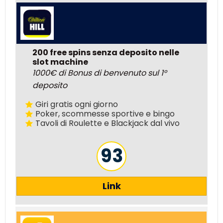
200 free spins senza deposito nelle
slot machine
1000€ di Bonus di benvenuto sul 1°
deposito
Giri gratis ogni giorno
Poker, scommesse sportive e bingo
Tavoli di Roulette e Blackjack dal vivo
93
Link