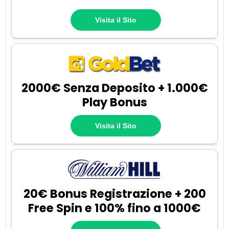
Visita il Sito
2000€ Senza Deposito + 1.000€
Play Bonus
Visita il Sito
20€ Bonus Registrazione + 200
Free Spin e 100% fino a 1000€