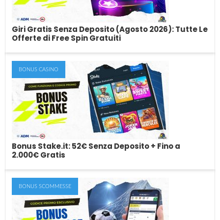
Giri Gratis Senza Deposito (Agosto 2026): Tutte Le
Offerte di Free Spin Gratuiti
BONUS CASINO
Giri Gratis Senza Deposito (Agosto 2026):
Tutte Le Offerte di Free Spin Gratuiti
Immagina di entrare in un casinò online e ricevere un bonus di
benvenuto sotto forma...
Bonus Stake.it: 52€ Senza Deposito + Fino a
2.000€ Gratis
BONUS SCOMMESSE
Bonus Stake.it: 52€ Senza Deposito + Fino a
2.000€ Gratis