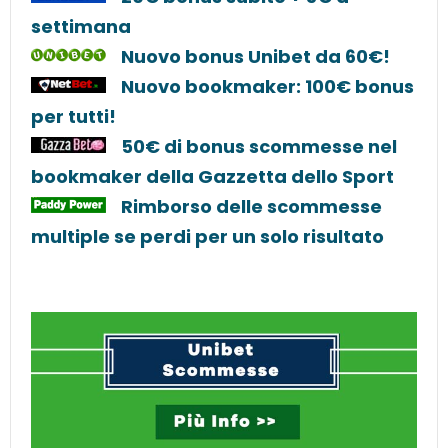
settimana
Nuovo bonus Unibet da 60€!
Nuovo bookmaker: 100€ bonus
per tutti!
50€ di bonus scommesse nel
bookmaker della Gazzetta dello Sport
Rimborso delle scommesse
multiple se perdi per un solo risultato