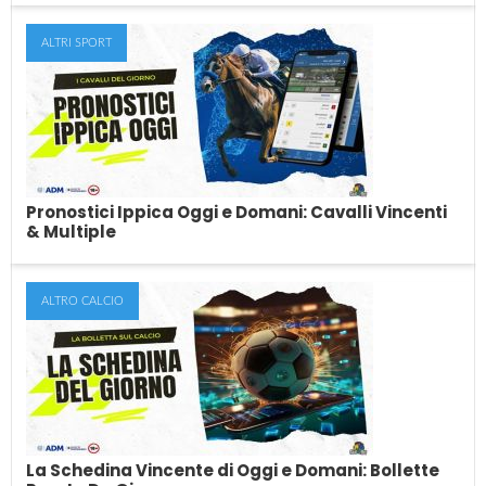
ALTRI SPORT
Bonus Senza Deposito Per Scommesse,
Casino & Poker (Agosto 2026)
Le migliori offerte di bonus senza deposito per le scommesse, il
casino, le slot ed...
Pronostici Ippica Oggi e Domani: Cavalli Vincenti
& Multiple
ALTRO CALCIO
Pronostici Ippica Oggi e Domani: Cavalli
Vincenti & Multiple
Ogni giorno, in questo articolo, troverai i nostri pronostici sulle
corse dei cavalli nazionali ed...
La Schedina Vincente di Oggi e Domani: Bollette