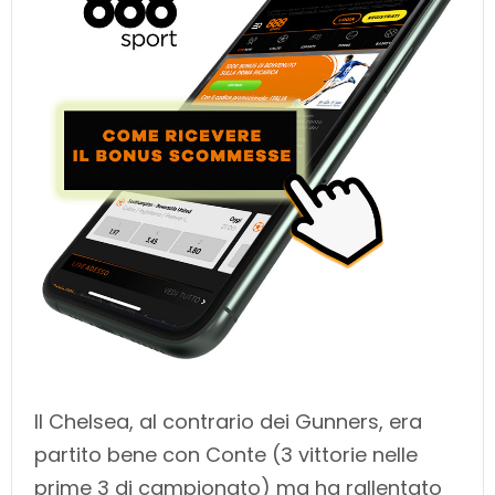
Il Chelsea, al contrario dei Gunners, era
partito bene con Conte (3 vittorie nelle
prime 3 di campionato) ma ha rallentato