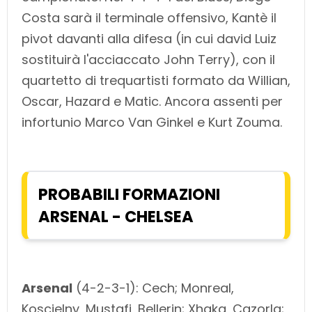
Costa sarà il terminale offensivo, Kantè il
pivot davanti alla difesa (in cui david Luiz
sostituirà l'acciaccato John Terry), con il
quartetto di trequartisti formato da Willian,
Oscar, Hazard e Matic. Ancora assenti per
infortunio Marco Van Ginkel e Kurt Zouma.
PROBABILI FORMAZIONI
ARSENAL - CHELSEA
Arsenal
(4-2-3-1): Cech; Monreal,
Koscielny, Mustafi, Bellerin; Xhaka, Cazorla;