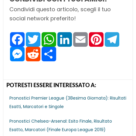
Condividi questo articolo, scegli il tuo
social network preferito!
F
T
W
L
E
P
T
a
w
h
i
m
i
e
c
i
a
n
a
n
l
e
M
t
R
t
S
k
i
t
e
b
e
t
e
s
h
e
l
e
g
o
s
e
d
A
a
d
r
r
o
s
r
d
p
r
I
e
a
k
e
i
p
e
n
s
m
n
t
t
g
e
POTRESTI ESSERE INTERESSATO A:
r
Pronostici Premier League (38esima Giornata): Risultati
Esatti, Marcatori e Singole
Pronostici Chelsea-Arsenal: Esito Finale, Risultato
Esatto, Marcatori (Finale Europa League 2019)